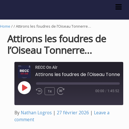
Skip
Skip
to
to
navigation
content
Home
/ / Attirons les foudres de l’Oiseau Tonnerre…
Attirons les foudres de
l’Oiseau Tonnerre…
RECC On Air
Attirons les foudres de l'Oiseau Tonnerre..
Play
1x
00:00
/
1:45:52
Episode
By
Nathan Logros
27 février 2026
Leave a
comment